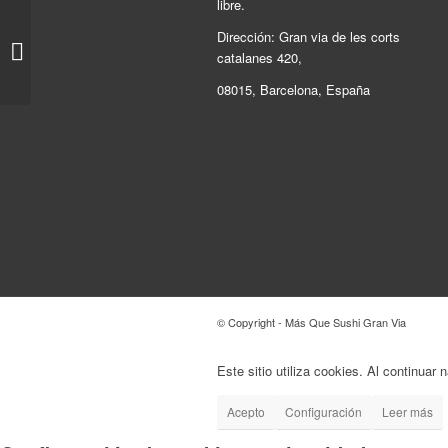
libre.
Dirección: Gran via de les corts
412.Combo ura cocido
catalanes 420,
24u
08015, Barcelona, España
© Copyright - Más Que Sushi Gran Via
Este sitio utiliza cookies. Al continuar
Acepto
Configuración
Leer más