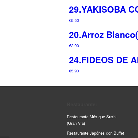
29.YAKISOBA 
€
5.50
20.Arroz Blanco(
€
2.90
24.FIDEOS DE 
€
5.90
Restaurante:
Restaurante Más que Sushi
(Gran Via)
Restaurante Japónes con Buffet