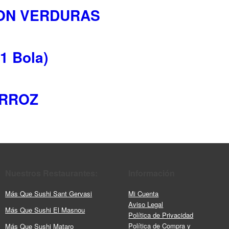
CON VERDURAS
1 Bola)
ARROZ
Nuestros Restaurantes:
Información
Más Que Sushi Sant Gervasi
Mi Cuenta
Aviso Legal
Más Que Sushi El Masnou
Política de Privacidad
Política de Compra y
Más Que Sushi Mataro