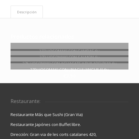
Descripción
Productos relacionados
277.HOSOMAKI CON GAMBAS 6u
€
3.70
273.HOSOMAKI CON SALMON 6u
€
3.50
275.HOSOMAKI CON AGUACATE Y PHILADELPHIA 6u
€
3.70
279.HOSOMAKI CON UNAGUI (ANGUILA) 6u
€
3.90
Restaurante:
Restaurante Más que Sushi (Gran Via)
Restaurante Japónes con Buffet libre.
Dirección: Gran via de les corts catalanes 420,