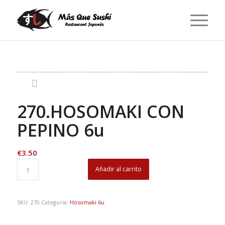
270.HOSOMAKI CON
PEPINO 6u
€
3.50
Añadir al carrito
SKU:
270
Categoría:
Hosomaki 6u