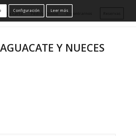
o
Configuración
Leer más
La Carta
Pedido Online
Encontrarnos
Reservas
 AGUACATE Y NUECES