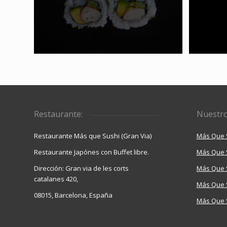
Restaurante:
Nuestro
Restaurante Más que Sushi (Gran Via)
Más Que S
Restaurante Japónes con Buffet libre.
Más Que 
Dirección: Gran via de les corts
Más Que 
catalanes 420,
Más Que S
08015, Barcelona, España
Más Que 