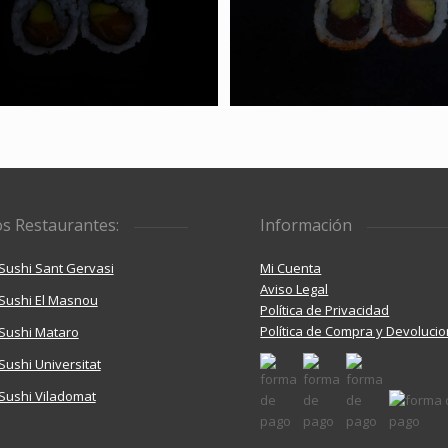
s Restaurantes:
Información
ushi Sant Gervasi
Mi Cuenta
Aviso Legal
Sushi El Masnou
Política de Privacidad
Política de Compra y Devoluci
Sushi Mataro
ushi Universitat
Sushi Viladomat