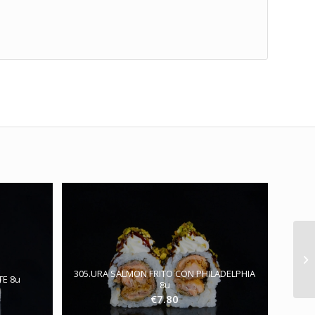
305.URA SALMON FRITO CON PHILADELPHIA
TE 8u
8u
€
7.80