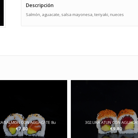
Descripción
Salmón, aguacate, salsa mayonesa, teriyaki, nueces
RA SALMON CON AGUACATE 8u
302.URA ATUN CON AGUACA
€
7.80
€
9.80