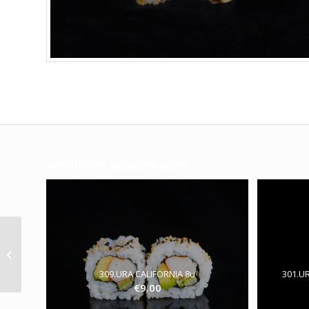
Productos relacionados
301.URA SALMON CON
AGUACATE 8u
309.URA CALIFORNIA 8u
301.U
€
9.00