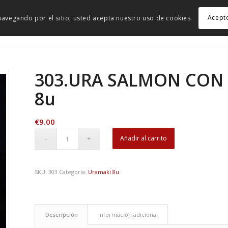
Acept
r navegando por el sitio, usted acepta nuestro uso de cookies.
303.URA SALMON CON
8u
€
9.00
Añadir al carrito
SKU:
303
Categoría:
Uramaki 8u
Descripción
Información adicional