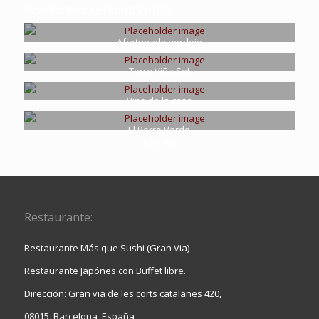
Productos relacionados
Afortunado verdejo
€
17.95
Torre Viña Sol
€
17.95
Vino de la casa
€
12.95
El Perro Verde
€
22.95
Restaurante:
Restaurante Más que Sushi (Gran Via)
Restaurante Japónes con Buffet libre.
Dirección: Gran via de les corts catalanes 420,
08015, Barcelona, España