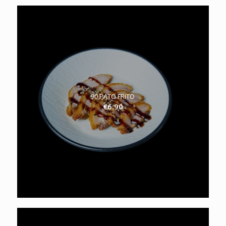
90.PATO FRITO
€
6.90