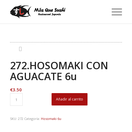
272.HOSOMAKI CON
AGUACATE 6u
€
3.50
Añadir al carrito
SKU:
272
Categoría:
Hosomaki 6u