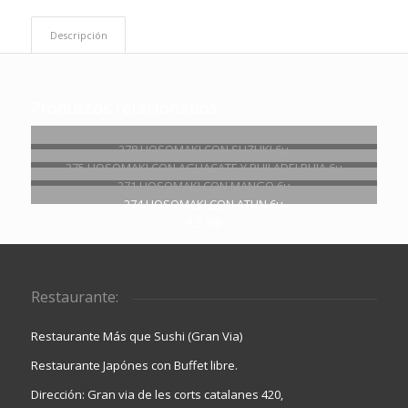
Descripción
Productos relacionados
278.HOSOMAKI CON SUZUKI 6u
€
3.90
275.HOSOMAKI CON AGUACATE Y PHILADELPHIA 6u
€
3.70
271.HOSOMAKI CON MANGO 6u
€
3.50
274.HOSOMAKI CON ATUN 6u
€
3.90
Restaurante:
Restaurante Más que Sushi (Gran Via)
Restaurante Japónes con Buffet libre.
Dirección: Gran via de les corts catalanes 420,