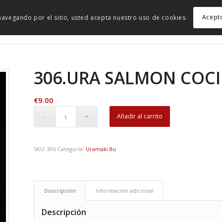
Acept
r navegando por el sitio, usted acepta nuestro uso de cookies.
306.URA SALMON COCI
€
9.00
Añadir al carrito
SKU:
306
Categoría:
Uramaki 8u
Descripción
Información adicional
Descripción