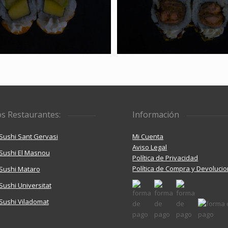
s Restaurantes:
Información
ushi Sant Gervasi
Mi Cuenta
Aviso Legal
Sushi El Masnou
Política de Privacidad
Política de Compra y Devoluci
Sushi Mataro
ushi Universitat
Sushi Viladomat