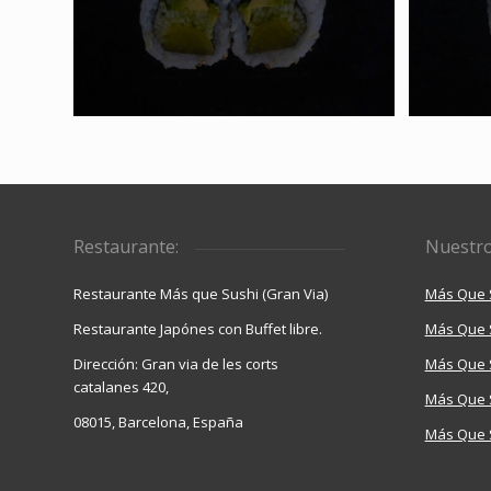
Restaurante:
Nuestro
Restaurante Más que Sushi (Gran Via)
Más Que S
Restaurante Japónes con Buffet libre.
Más Que 
Dirección: Gran via de les corts
Más Que 
catalanes 420,
Más Que S
08015, Barcelona, España
Más Que 