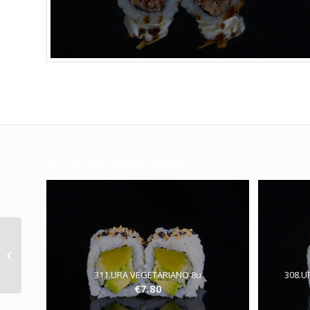
Productos relacionados
301.URA SALMON CON
AGUACATE 8u
311.URA VEGETARIANO 8u
308.
€
7.80