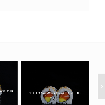
LADELPHIA
301.URA SALMON CON AGUACATE 8u
€
7.80