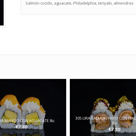
Salmón cocido, aguacate, Philadelphia, teriyaki, almendras
305.URA SALMON FRITO CON PHI
URA MANGO CON AGUACATE 8u
8u
€
7.80
€
7.80