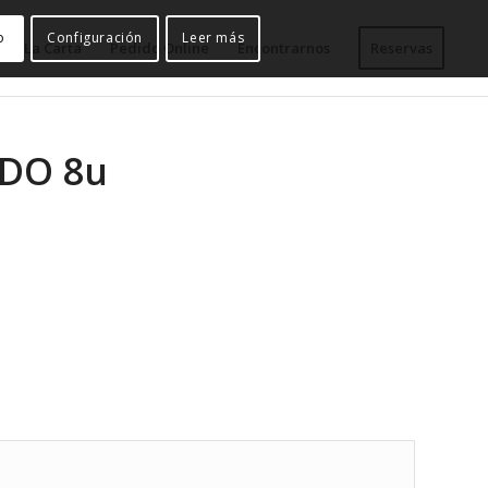
o
Configuración
Leer más
La Carta
Pedido Online
Encontrarnos
Reservas
DO 8u