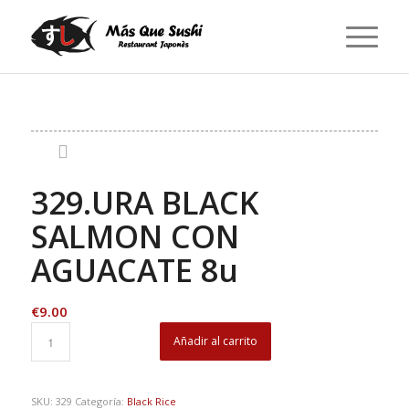
329.URA BLACK
SALMON CON
AGUACATE 8u
€
9.00
Añadir al carrito
SKU:
329
Categoría:
Black Rice