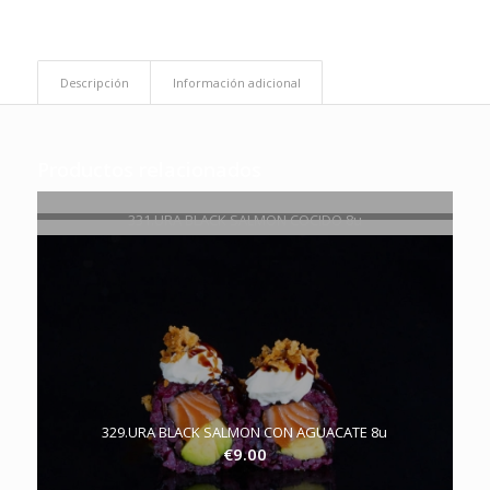
Descripción
Información adicional
Productos relacionados
331.URA BLACK SALMON COCIDO 8u
€
9.00
227.BLACK RICE TARTAR DE SALMON AGUACATE
€
5.90
329.URA BLACK SALMON CON AGUACATE 8u
€
9.00