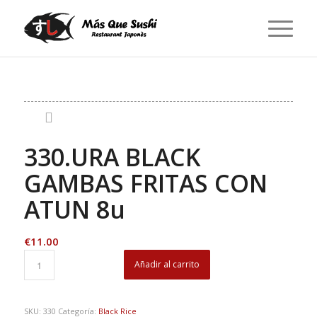
330.URA BLACK
GAMBAS FRITAS CON
ATUN 8u
€
11.00
Añadir al carrito
SKU:
330
Categoría:
Black Rice