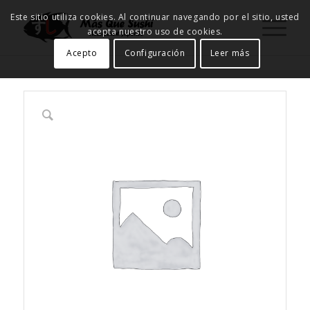
Este sitio utiliza cookies. Al continuar navegando por el sitio, usted
acepta nuestro uso de cookies.
Acepto
Configuración
Leer más