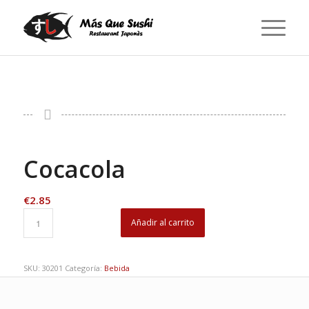
Cocacola
€
2.85
Añadir al carrito
SKU:
30201
Categoría:
Bebida