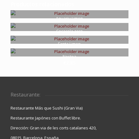
Productos relacionados
Aquariu Limon
€
2.85
Cocacola zero
€
2.85
Fanta Limon
€
2.85
Nestea
€
2.85
Restaurante:
Restaurante Más que Sushi (Gran Via)
Restaurante Japónes con Buffet libre.
Dirección: Gran via de les corts catalanes 420,
08015, Barcelona, España